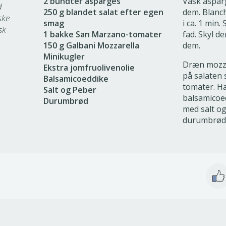
2 bundter asparges
Vask aspar
d
250 g blandet salat efter egen
dem. Blanch
ske
smag
i ca. 1 min.
sk
1 bakke San Marzano-tomater
fad. Skyl d
150 g Galbani Mozzarella
dem.
Minikugler
Dræn mozza
Ekstra jomfruolivenolie
på salaten
Balsamicoeddike
tomater. Hæ
Salt og Peber
balsamicoed
Durumbrød
med salt og
durumbrød t