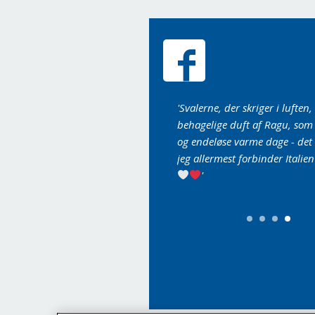
Det er de bedste italienske opskrifter
'Svalerne, der skriger i luften
g nemme'
behagelige duft af Ragu, som
og endeløse varme dage - det 
jeg allermest forbinder Itali
'