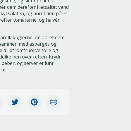
gesene, og skær enden af
ér dem derefter i letsaltet vand
 Skyl salaten, og anret den på et
erefter tomaterne, og halvér
rellakuglerne, og anret dem
 sammen med asparges og
ld lidt jomfruolivenolie og
dike hen over retten. Krydr
 peber, og servér et lunt
il.