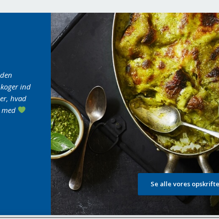
, den
'Min absolut yndlingsret
mums'
 koger ind
er, hvad
en med
Se alle vores opskrift