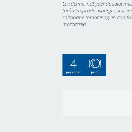
Lav denne indbydende salat me
forårets sprøde asparges, italien
solmodne tomater og en god fri
mozzarella.
4
personer
primi