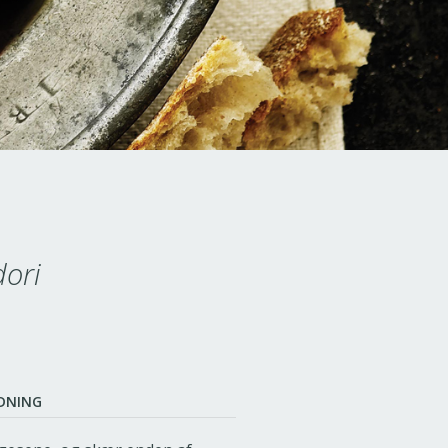
dori
DNING