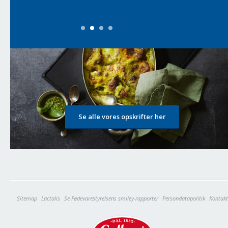
Se alle vores opskrifter her
Sitemap
Lactalis
Se Fødevarestyrelsens smiley-rapporter
Persondatapolitik
Kontakt