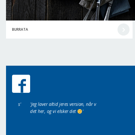
BURRATA
ums'
'Jeg laver altid jeres version, når vi får
'Det er de bedste it
det her, og vi elsker det
'
og nemme'