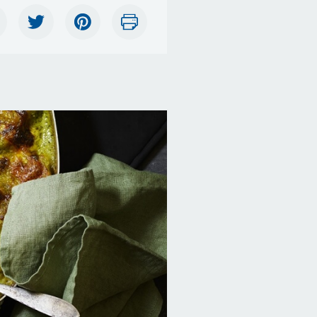
erne, der skriger i luften, den
'Min absolut yndlingsret
mums
elige duft af Ragu, som koger ind
deløse varme dage - det er, hvad
llermest forbinder Italien med
'