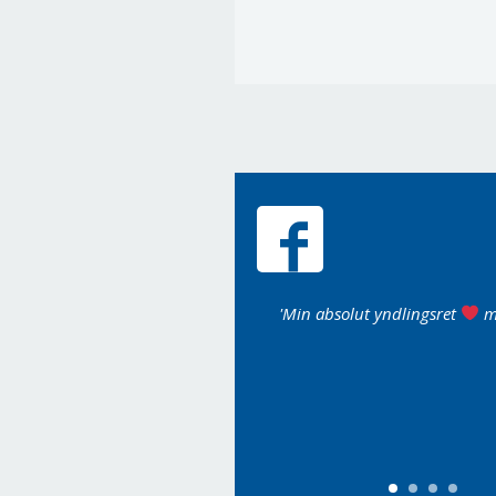
en, den
'Min absolut yndlingsret
mums'
'Jeg laver altid j
om koger ind
det her, og vi el
et er, hvad
alien med