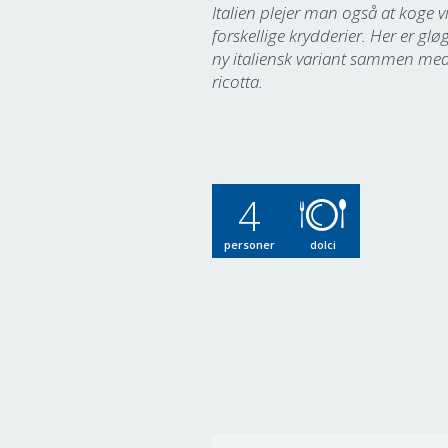
Italien plejer man også at koge 
forskellige krydderier. Her er glø
ny italiensk variant sammen me
ricotta.
4
personer
dolci