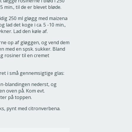
t lægge rosinerne i blød i 250
5 min., til de er blevet bløde.
idig 250 ml gløgg med maizena
og lad det koge i ca. 5 -10 min.,
ykner. Lad den køle af.
rne op af gløggen, og vend dem
ten med en spsk. sukker. Bland
og rosiner til en cremet
et i små gennemsigtige glas:
in-blandingen nederst, og
en oven på. Kom evt.
ter på toppen.
ks, pynt med citronverbena.