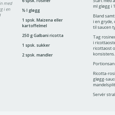
6 spsk. rosiner
Start med a
vin med
ml gløgg i 1
gg i en
½ l gløgg
d
Bland samt
1 spsk. Maizena eller
i en gryde, 
kartoffelmel
til saucen t
250 g Galbani ricotta
Tag rosine
i ricottaos
1 spsk. sukker
ricottaost 
konsistens.
2 spsk. mandler
Portionsanr
Ricotta-ros
gløgg-sauc
mandelsplit
Servér stra