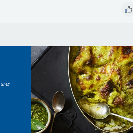
eres version, når vi får
'Det er de bedste italienske opskrifter
'Sval
sker det
'
og nemme'
behag
og en
jeg a